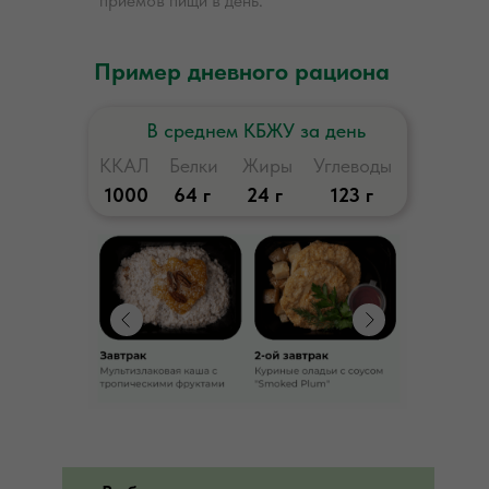
приемов пищи в день.
Пример дневного рациона
В среднем КБЖУ за день
ККАЛ
Белки
Жиры
Углеводы
1000
64 г
24 г
123 г