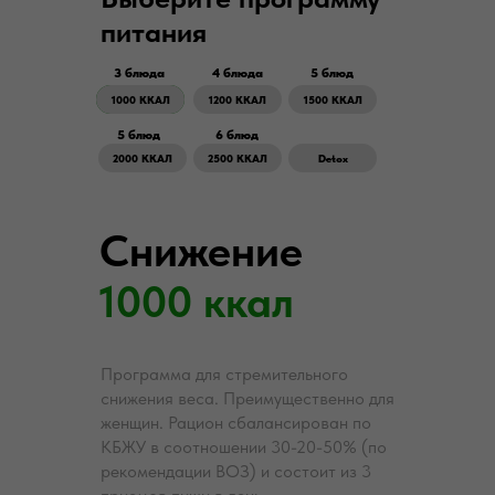
питания
3 блюда
4 блюда
5 блюд
1000 ККАЛ
1200 ККАЛ
1500 ККАЛ
5 блюд
6 блюд
2000 ККАЛ
2500 ККАЛ
Detox
Снижение
1000 ккал
Программа для стремительного
снижения веса. Преимущественно для
женщин. Рацион сбалансирован по
КБЖУ в соотношении 30-20-50% (по
рекомендации ВОЗ) и состоит из 3